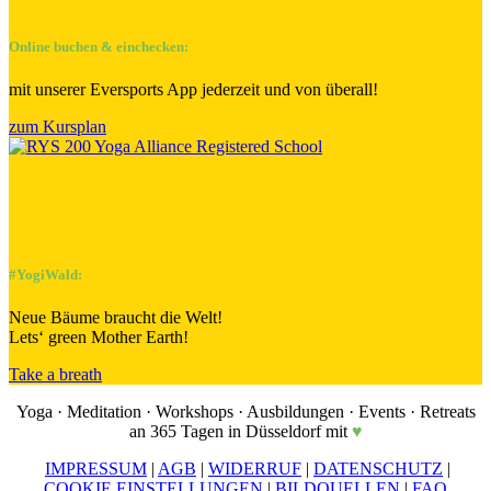
Online buchen & einchecken:
mit unserer Eversports App jederzeit und von überall!
zum Kursplan
#YogiWald:
Neue Bäume braucht die Welt!
Lets‘ green Mother Earth!
Take a breath
Yoga
·
Meditation · Workshops · Ausbildungen · Events · Retreats
an 365 Tagen in Düsseldorf mit
♥
IMPRESSUM
|
AGB
|
WIDERRUF
|
DATENSCHUTZ
|
COOKIE EINSTELLUNGEN
|
BILDQUELLEN
|
FAQ