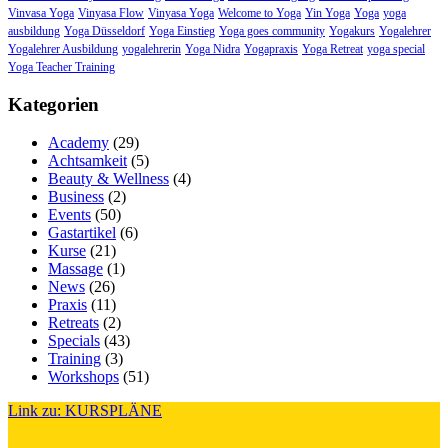
Vinvasa Yoga
Vinyasa Flow
Vinyasa Yoga
Welcome to Yoga
Yin Yoga
Yoga
yoga
ausbildung
Yoga Düsseldorf
Yoga Einstieg
Yoga goes community
Yogakurs
Yogalehrer
Yogalehrer Ausbildung
yogalehrerin
Yoga Nidra
Yogapraxis
Yoga Retreat
yoga special
Yoga Teacher Training
Kategorien
Academy
(29)
Achtsamkeit
(5)
Beauty & Wellness
(4)
Business
(2)
Events
(50)
Gastartikel
(6)
Kurse
(21)
Massage
(1)
News
(26)
Praxis
(11)
Retreats
(2)
Specials
(43)
Training
(3)
Workshops
(51)
Link zu: KURSPLÄNE