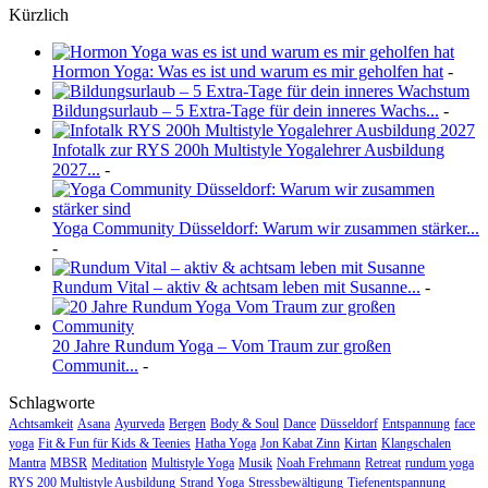
Kürzlich
Hormon Yoga: Was es ist und warum es mir geholfen hat
-
Bildungsurlaub – 5 Extra-Tage für dein inneres Wachs...
-
Infotalk zur RYS 200h Multistyle Yogalehrer Ausbildung
2027...
-
Yoga Community Düsseldorf: Warum wir zusammen stärker...
-
Rundum Vital – aktiv & achtsam leben mit Susanne...
-
20 Jahre Rundum Yoga – Vom Traum zur großen
Communit...
-
Schlagworte
Achtsamkeit
Asana
Ayurveda
Bergen
Body & Soul
Dance
Düsseldorf
Entspannung
face
yoga
Fit & Fun für Kids & Teenies
Hatha Yoga
Jon Kabat Zinn
Kirtan
Klangschalen
Mantra
MBSR
Meditation
Multistyle Yoga
Musik
Noah Frehmann
Retreat
rundum yoga
RYS 200 Multistyle Ausbildung
Strand Yoga
Stressbewältigung
Tiefenentspannung