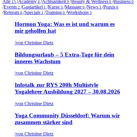
Alle
/
Academy
/
Achtsamkeit
/
Beauty & Wellness
/
Business
15
4
0
0
0
/
Events
/
Gastartikel
/
Kurse
/
Massage
/
News
/
Praxis
2
1
3
0
3
0
/
Retreats
/
Specials
/
Training
/
Workshops
0
1
0
3
Hormon Yoga: Was es ist und warum es
mir geholfen hat
/
von Christine Dietz
Bildungsurlaub – 5 Extra-Tage für dein
inneres Wachstum
/
von Christine Dietz
Infotalk zur RYS 200h Multistyle
Yogalehrer Ausbildung 2027 – 30.08.2026
/
von Christine Dietz
Yoga Community Düsseldorf: Warum wir
zusammen stärker sind
/
von Christine Dietz